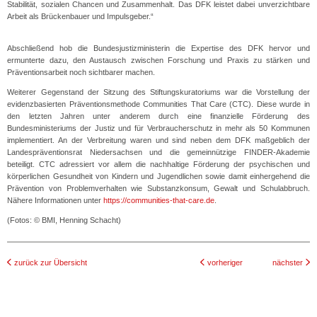
Stabilität, sozialen Chancen und Zusammenhalt. Das DFK leistet dabei unverzichtbare
Arbeit als Brückenbauer und Impulsgeber.“
Abschließend hob die Bundesjustizministerin die Expertise des DFK hervor und
ermunterte dazu, den Austausch zwischen Forschung und Praxis zu stärken und
Präventionsarbeit noch sichtbarer machen.
Weiterer Gegenstand der Sitzung des Stiftungskuratoriums war die Vorstellung der
evidenzbasierten Präventionsmethode Communities That Care (CTC). Diese wurde in
den letzten Jahren unter anderem durch eine finanzielle Förderung des
Bundesministeriums der Justiz und für Verbraucherschutz in mehr als 50 Kommunen
implementiert. An der Verbreitung waren und sind neben dem DFK maßgeblich der
Landespräventionsrat Niedersachsen und die gemeinnützige FINDER-Akademie
beteiligt. CTC adressiert vor allem die nachhaltige Förderung der psychischen und
körperlichen Gesundheit von Kindern und Jugendlichen sowie damit einhergehend die
Prävention von Problemverhalten wie Substanzkonsum, Gewalt und Schulabbruch.
Nähere Informationen unter
https://communities-that-care.de
.
(Fotos: © BMI, Henning Schacht)
zurück zur Übersicht
vorheriger
nächster