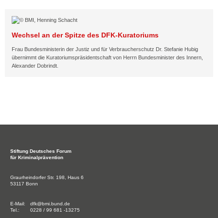
Wechsel an der Spitze des DFK-Kuratoriums
Frau Bundesministerin der Justiz und für Verbraucherschutz Dr. Stefanie Hubig
übernimmt die Kuratoriumspräsidentschaft von Herrn Bundesminister des Innern,
Alexander Dobrindt.
Stiftung
Deutsches Forum
für Kriminalprävention
Graurheindorfer Str. 198, Haus 6
53117 Bonn
E-Mail:
dfk@bmi.bund.de
Tel.:
0228 / 99 681 -13275