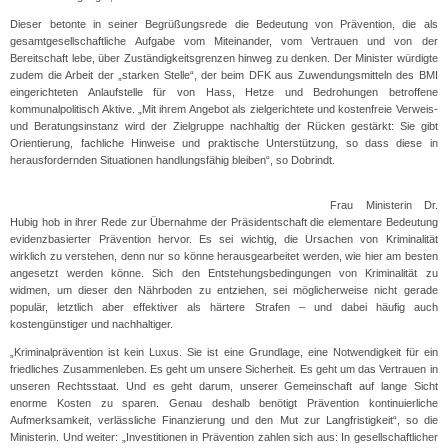
Dieser betonte in seiner Begrüßungsrede die Bedeutung von Prävention, die als
gesamtgesellschaftliche Aufgabe vom Miteinander, vom Vertrauen und von der
Bereitschaft lebe, über Zuständigkeitsgrenzen hinweg zu denken. Der Minister würdigte
zudem die Arbeit der „starken Stelle“, der beim DFK aus Zuwendungsmitteln des BMI
eingerichteten Anlaufstelle für von Hass, Hetze und Bedrohungen betroffene
kommunalpolitisch Aktive. „Mit ihrem Angebot als zielgerichtete und kostenfreie Verweis-
und Beratungsinstanz wird der Zielgruppe nachhaltig der Rücken gestärkt: Sie gibt
Orientierung, fachliche Hinweise und praktische Unterstützung, so dass diese in
herausfordernden Situationen handlungsfähig bleiben“, so Dobrindt.
Frau Ministerin Dr.
Hubig hob in ihrer Rede zur Übernahme der Präsidentschaft die elementare Bedeutung
evidenzbasierter Prävention hervor. Es sei wichtig, die Ursachen von Kriminalität
wirklich zu verstehen, denn nur so könne herausgearbeitet werden, wie hier am besten
angesetzt werden könne. Sich den Entstehungsbedingungen von Kriminalität zu
widmen, um dieser den Nährboden zu entziehen, sei möglicherweise nicht gerade
populär, letztlich aber effektiver als härtere Strafen – und dabei häufig auch
kostengünstiger und nachhaltiger.
„Kriminalprävention ist kein Luxus. Sie ist eine Grundlage, eine Notwendigkeit für ein
friedliches Zusammenleben. Es geht um unsere Sicherheit. Es geht um das Vertrauen in
unseren Rechtsstaat. Und es geht darum, unserer Gemeinschaft auf lange Sicht
enorme Kosten zu sparen. Genau deshalb benötigt Prävention kontinuierliche
Aufmerksamkeit, verlässliche Finanzierung und den Mut zur Langfristigkeit“, so die
Ministerin. Und weiter: „Investitionen in Prävention zahlen sich aus: In gesellschaftlicher