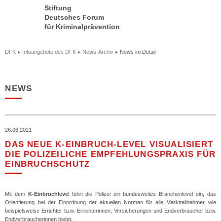
Stiftung
Deutsches Forum
für Kriminalprävention
DFK
Infoangebote des DFK
News-Archiv
News im Detail
NEWS
26.06.2021
DAS NEUE K-EINBRUCH-LEVEL VISUALISIERT
DIE POLIZEILICHE EMPFEHLUNGSPRAXIS FÜR
EINBRUCHSCHUTZ
Mit dem
K-Einbruchleve
l führt die Polizei ein bundesweites Branchenlevel ein, das
Orientierung bei der Einordnung der aktuellen Normen für alle Marktteilnehmer wie
beispielsweise Errichter bzw. Errichterinnen, Versicherungen und Endverbraucher bzw.
Endverbraucherinnen bietet.