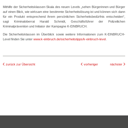
Mithilfe der Sicherheitsklassen-Skala des neuen Levels „sehen Bürgerinnen und Bürger
auf einen Blick, wie wirksam eine bestimmte Sicherheitslösung ist und können sich dann
für ein Produkt entsprechend ihrem persönlichen Sicherheitsbedürfnis entscheiden“,
sagt Kriminaloberrat Harald Schmidt, Geschäftsführer der Polizeilichen
Kriminalprävention und Initiator der Kampagne K-EINBRUCH.
Die Sicherheitsklassen im Überblick sowie weitere Informationen zum K-EINBRUCH-
Level finden Sie unter
www.k-einbruch.de/sicherheitstipps/k-einbruch-level
.
zurück zur Übersicht
vorheriger
nächster