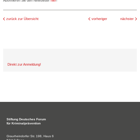
Abonnieren Sie den Newsletter
hier
!
zurück zur Übersicht
vorheriger
nächster
Direkt zur Anmeldung!
Stiftung
Deutsches Forum
für Kriminalprävention
Graurheindorfer Str. 198, Haus 6