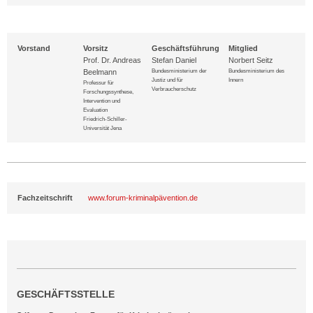
Vorstand
Vorsitz
Geschäftsführung
Mitglied
Prof. Dr. Andreas
Stefan Daniel
Norbert Seitz
Bundesministerium der
Bundesministerium des
Beelmann
Justiz und für
Innern
Professur für
Verbraucherschutz
Forschungssynthese,
Intervention und
Evaluation
Friedrich-Schiller-
Universität Jena
Fachzeitschrift
www.forum-kriminalpävention.de
GESCHÄFTSSTELLE