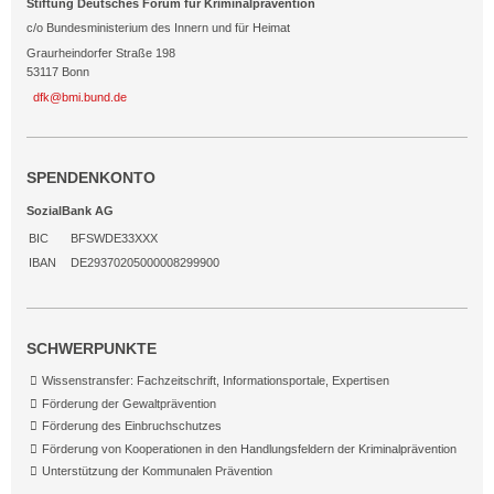
Stiftung Deutsches Forum für Kriminalprävention
c/o Bundesministerium des Innern und für Heimat
Graurheindorfer Straße 198
53117 Bonn
dfk@bmi.bund.de
SPENDENKONTO
SozialBank AG
BIC
BFSWDE33XXX
IBAN
DE29370205000008299900
SCHWERPUNKTE
Wissenstransfer: Fachzeitschrift, Informationsportale, Expertisen
Förderung der Gewaltprävention
Förderung des Einbruchschutzes
Förderung von Kooperationen in den Handlungsfeldern der Kriminalprävention
Unterstützung der Kommunalen Prävention