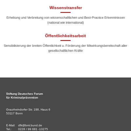
Wissenstransfer
Erhebung und Verbreitung von wissenschaftlichen und Best-Practice Erkenntnissen
(national wie international)
Öffentlichkeitsarbeit
Sensibilisierung der breiten Öffentlichkeit u. Förderung der Mitwirkungsbereitschaft aller
gesellschaftlichen Kräfte
Stiftung
Deutsches Forum
für Kriminalprävention
Graurheindorfer Str. 198, Haus 6
53117 Bonn
E-Mail:
dfk@bmi.bund.de
Tel.:
0228 / 99 681 -13275