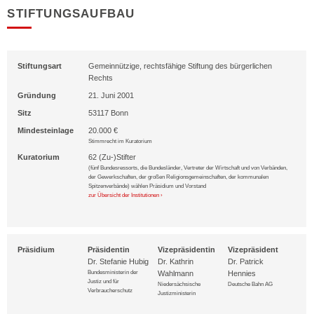
STIFTUNGSAUFBAU
Stiftungsart
Gemeinnützige, rechtsfähige Stiftung des bürgerlichen
Rechts
Gründung
21. Juni 2001
Sitz
53117 Bonn
Mindesteinlage
20.000 €
Stimmrecht im Kuratorium
Kuratorium
62 (Zu-)Stifter
(fünf Bundesressorts, die Bundesländer, Vertreter der Wirtschaft und von Verbänden,
der Gewerkschaften, der großen Religionsgemeinschaften, der kommunalen
Spitzenverbände) wählen Präsidium und Vorstand
zur Übersicht der Institutionen ›
Präsidium
Präsidentin
Vizepräsidentin
Vizepräsident
Dr. Stefanie Hubig
Dr. Kathrin
Dr. Patrick
Bundesministerin der
Wahlmann
Hennies
Justiz und für
Niedersächsische
Deutsche Bahn AG
Verbraucherschutz
Justizministerin