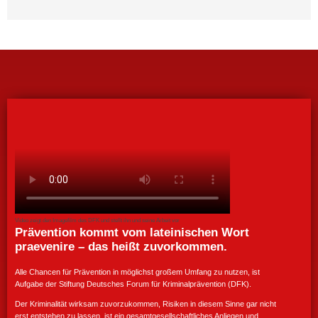
Video zeigt den Imagefilm des DFK und stellt ihn und seine Arbeit vor
Prävention kommt vom lateinischen Wort
praevenire – das heißt zuvorkommen.
Alle Chancen für Prävention in möglichst großem Umfang zu nutzen, ist
Aufgabe der Stiftung Deutsches Forum für Kriminalprävention (DFK).
Der Kriminalität wirksam zuvorzukommen, Risiken in diesem Sinne gar nicht
erst entstehen zu lassen, ist ein gesamtgesellschaftliches Anliegen und