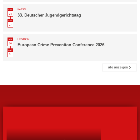
KASSEL
SEP
24
33. Deutscher Jugendgerichtstag
SEP
27
LISSABON
SEP
30
European Crime Prevention Conference 2026
OKT
01
alle anzeigen