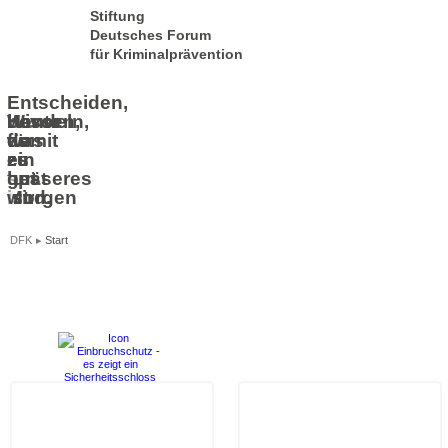
Stiftung
Deutsches Forum
für Kriminalprävention
Entscheiden
,
Heute
Wissen
bevor
Handeln
,
,
für
was
es
damit
ein
zu
zu
es
besseres
tun
spät
gut
Morgen
ist.
ist.
wird.
DFK
Start