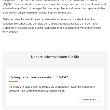
intelligenten, KI-gestützten Wissens­infrastruktur: der Cyberpräventions­assistent –
„CyPA"
. Dieser verbindet bestehende Präventions­angebote und macht sie format- und
anbieterübergreifend mit wenigen Stichworten problem- und kontextbezogen verfügbar,
ohne die Portallogik einzelner Anbieter kennen zu müssen.
Ziel ist es, den Rahmen für eine bundesweite Infrastruktur digitaler Prävention zu
schaffen, die Umsetzung der Ziele der Cybersicherheits­strategie zu fördern und
Gefahren im digitalen Alltag künftig nachhaltig, praxistauglich und wirkungsorientiert
vorzubeugen.
Unsere Informationen für Sie
Cyberpräventionsassistent "CyPA"
KI-gestützte Wissensinfrastruktur, die bestehende Präventionsangebote
problem- und kontextbezogen verfügbar macht
weiterlesen