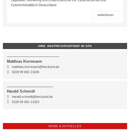
Cyberkriminalität in Deutschland
weiterlesen
IHRE ANSPRECHPARTNER IM DFK
Matthias Kornmann
matthias.kornmann@bmi.bund.de
0228 99 681-13206
Harald Schmidt
harald.schmidt@bmi.bund.de
0228 99 681-13323
NEWS & AKTUELLES