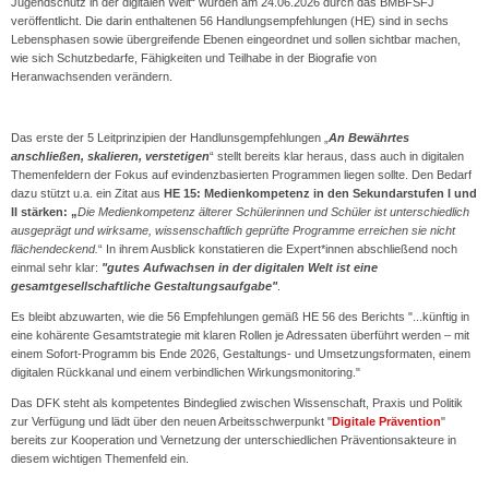
Jugendschutz in der digitalen Welt“ wurden am 24.06.2026 durch das BMBFSFJ
veröffentlicht. Die darin enthaltenen 56 Handlungsempfehlungen (HE) sind in sechs
Lebensphasen sowie übergreifende Ebenen eingeordnet und sollen sichtbar machen,
wie sich Schutzbedarfe, Fähigkeiten und Teilhabe in der Biografie von
Heranwachsenden verändern.
Das erste der 5 Leitprinzipien der Handlunsgempfehlungen „
An Bewährtes
anschließen, skalieren, verstetigen
“ stellt bereits klar heraus, dass auch in digitalen
Themenfeldern der Fokus auf evindenzbasierten Programmen liegen sollte. Den Bedarf
dazu stützt u.a. ein Zitat aus
HE 15: Medienkompetenz in den Sekundarstufen I und
II stärken: „
Die Medienkompetenz älterer Schülerinnen und Schüler ist unterschiedlich
ausgeprägt und wirksame, wissenschaftlich geprüfte Programme erreichen sie nicht
flächendeckend.
“ In ihrem Ausblick konstatieren die Expert*innen abschließend noch
einmal sehr klar:
"gutes Aufwachsen in der digitalen Welt ist eine
gesamtgesellschaftliche Gestaltungsaufgabe"
.
Es bleibt abzuwarten, wie die 56 Empfehlungen gemäß HE 56 des Berichts "...künftig in
eine kohärente Gesamtstrategie mit klaren Rollen je Adressaten überführt werden – mit
einem Sofort-Programm bis Ende 2026, Gestaltungs- und Umsetzungsformaten, einem
digitalen Rückkanal und einem verbindlichen Wirkungsmonitoring."
Das DFK steht als kompetentes Bindeglied zwischen Wissenschaft, Praxis und Politik
zur Verfügung und lädt über den neuen Arbeitsschwerpunkt "
Digitale Prävention
"
bereits zur Kooperation und Vernetzung der unterschiedlichen Präventionsakteure in
diesem wichtigen Themenfeld ein.