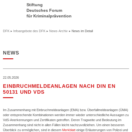
Stiftung
Deutsches Forum
für Kriminalprävention
DFK
Infoangebote des DFK
News-Archiv
News im Detail
NEWS
22.05.2026
EINBRUCHMELDEANLAGEN NACH DIN EN
50131 UND VDS
Im Zusammenhang mit Einbruchmeldeanlagen (EMA) bzw. Überfallmeldeanlagen (ÜMA)
oder entsprechende Kombinationen werden immer wieder unterschiedliche Aussagen zu
VdS-Anerkennungen und Zertifikaten getroffen. Deren Tragweite und Bedeutung im
Zusammenhang sind nicht in allen Fällen leicht nachzuvollziehen. Um einen besseren
Überblick zu ermöglichen, sind in diesem
Merkblatt
einige Erläuterungen von Polizei und