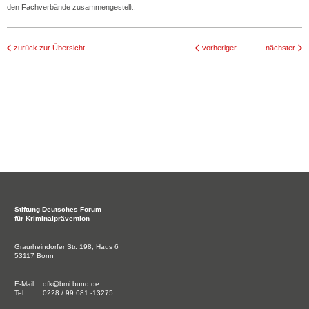
den Fachverbände zusammengestellt.
zurück zur Übersicht
vorheriger
nächster
Stiftung
Deutsches Forum
für Kriminalprävention
Graurheindorfer Str. 198, Haus 6
53117 Bonn
E-Mail:
dfk@bmi.bund.de
Tel.:
0228 / 99 681 -13275